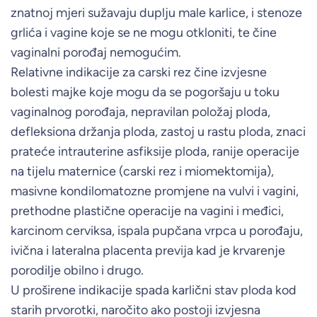
znatnoj mjeri sužavaju duplju male karlice, i stenoze
grlića i vagine koje se ne mogu otkloniti, te čine
vaginalni porođaj nemogućim.
Relativne indikacije za carski rez čine izvjesne
bolesti majke koje mogu da se pogoršaju u toku
vaginalnog porođaja, nepravilan položaj ploda,
defleksiona držanja ploda, zastoj u rastu ploda, znaci
prateće intrauterine asfiksije ploda, ranije operacije
na tijelu maternice (carski rez i miomektomija),
masivne kondilomatozne promjene na vulvi i vagini,
prethodne plastične operacije na vagini i međici,
karcinom cerviksa, ispala pupčana vrpca u porođaju,
ivična i lateralna placenta previja kad je krvarenje
porodilje obilno i drugo.
U proširene indikacije spada karlični stav ploda kod
starih prvorotki, naročito ako postoji izvjesna