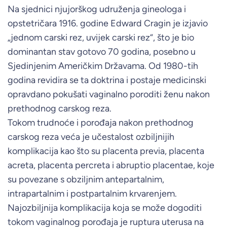
Na sjednici njujorškog udruženja gineologa i
opstetričara 1916. godine Edward Cragin je izjavio
„jednom carski rez, uvijek carski rez“, što je bio
dominantan stav gotovo 70 godina, posebno u
Sjedinjenim Američkim Državama. Od 1980-tih
godina revidira se ta doktrina i postaje medicinski
opravdano pokušati vaginalno poroditi ženu nakon
prethodnog carskog reza.
Tokom trudnoće i porođaja nakon prethodnog
carskog reza veća je učestalost ozbiljnijih
komplikacija kao što su placenta previa, placenta
acreta, placenta percreta i abruptio placentae, koje
su povezane s obziljnim antepartalnim,
intrapartalnim i postpartalnim krvarenjem.
Najozbiljnija komplikacija koja se može dogoditi
tokom vaginalnog porođaja je ruptura uterusa na