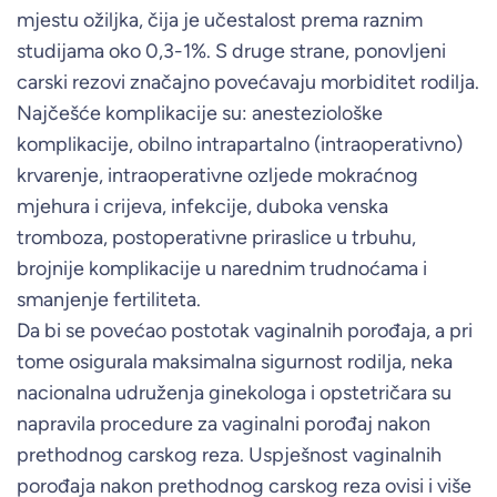
mjestu ožiljka, čija je učestalost prema raznim
studijama oko 0,3-1%. S druge strane, ponovljeni
carski rezovi značajno povećavaju morbiditet rodilja.
Najčešće komplikacije su: anesteziološke
komplikacije, obilno intrapartalno (intraoperativno)
krvarenje, intraoperativne ozljede mokraćnog
mjehura i crijeva, infekcije, duboka venska
tromboza, postoperativne priraslice u trbuhu,
brojnije komplikacije u narednim trudnoćama i
smanjenje fertiliteta.
Da bi se povećao postotak vaginalnih porođaja, a pri
tome osigurala maksimalna sigurnost rodilja, neka
nacionalna udruženja ginekologa i opstetričara su
napravila procedure za vaginalni porođaj nakon
prethodnog carskog reza. Uspješnost vaginalnih
porođaja nakon prethodnog carskog reza ovisi i više