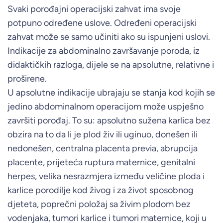
Svaki porođajni operacijski zahvat ima svoje
potpuno određene uslove. Određeni operacijski
zahvat može se samo učiniti ako su ispunjeni uslovi.
Indikacije za abdominalno završavanje poroda, iz
didaktičkih razloga, dijele se na apsolutne, relativne i
proširene.
U apsolutne indikacije ubrajaju se stanja kod kojih se
jedino abdominalnom operacijom može uspješno
završiti porođaj. To su: apsolutno sužena karlica bez
obzira na to da li je plod živ ili uginuo, donešen ili
nedonešen, centralna placenta previa, abrupcija
placente, prijeteća ruptura maternice, genitalni
herpes, velika nesrazmjera između veličine ploda i
karlice porodilje kod živog i za život sposobnog
djeteta, poprečni položaj sa živim plodom bez
vodenjaka, tumori karlice i tumori maternice, koji u