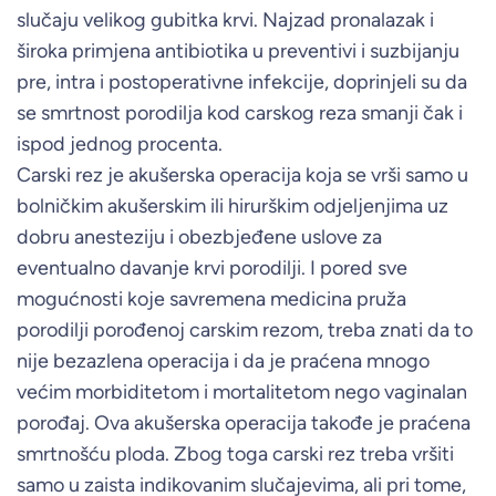
slučaju velikog gubitka krvi. Najzad pronalazak i
široka primjena antibiotika u preventivi i suzbijanju
pre, intra i postoperativne infekcije, doprinjeli su da
se smrtnost porodilja kod carskog reza smanji čak i
ispod jednog procenta.
Carski rez je akušerska operacija koja se vrši samo u
bolničkim akušerskim ili hirurškim odjeljenjima uz
dobru anesteziju i obezbjeđene uslove za
eventualno davanje krvi porodilji. I pored sve
mogućnosti koje savremena medicina pruža
porodilji porođenoj carskim rezom, treba znati da to
nije bezazlena operacija i da je praćena mnogo
većim morbiditetom i mortalitetom nego vaginalan
porođaj. Ova akušerska operacija takođe je praćena
smrtnošću ploda. Zbog toga carski rez treba vršiti
samo u zaista indikovanim slučajevima, ali pri tome,