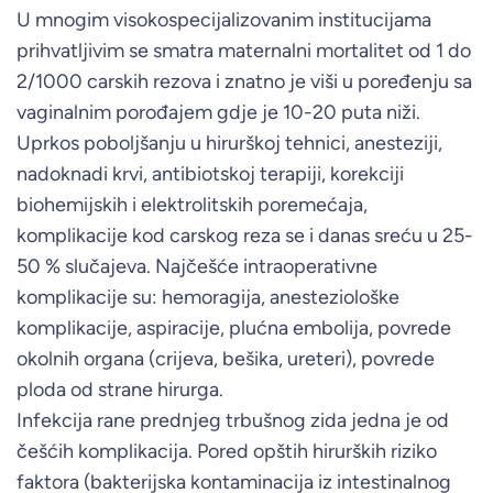
U mnogim visokospecijalizovanim institucijama
prihvatljivim se smatra maternalni mortalitet od 1 do
2/1000 carskih rezova i znatno je viši u poređenju sa
vaginalnim porođajem gdje je 10-20 puta niži.
Uprkos poboljšanju u hirurškoj tehnici, anesteziji,
nadoknadi krvi, antibiotskoj terapiji, korekciji
biohemijskih i elektrolitskih poremećaja,
komplikacije kod carskog reza se i danas sreću u 25-
50 % slučajeva. Najčešće intraoperativne
komplikacije su: hemoragija, anesteziološke
komplikacije, aspiracije, plućna embolija, povrede
okolnih organa (crijeva, bešika, ureteri), povrede
ploda od strane hirurga.
Infekcija rane prednjeg trbušnog zida jedna je od
češćih komplikacija. Pored opštih hirurških riziko
faktora (bakterijska kontaminacija iz intestinalnog