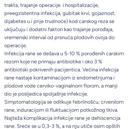
trakta, trajanje operacije i hospitalizacije,
preegzistentna infekcija, gubitak krvi, gojaznost,
dijabetes u i prije trudnoće) kod carskog reza se
uključuju i dodatni faktori kao trajanje porođaja,
vremenski interval od prsnuća plodovih ovoja do
operacije.
Infekcija rane se dešava u 5-10 % porođenih carskim
rezom koje ne primaju antibiotike i oko 3 %
antibiotski pokrivenih pacijentica. Većina infekcija
rane nastaje kontaminacijom iz endometrijuma i
plodove vode cerviko-vaginalnom florom, a manji
dio je posljedica spoljašnje infekcije.
Simptomatologija se odlikuje febrilnošću, crvenilom
rane, induracijom ili fluktuacijom potkožnog tkiva.
Najteža komplikacija infekcije rane je dehiscencija
rane. Sreće se u 0,3-3 %, a na nju utiče osim opštih