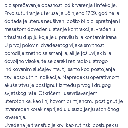
bio sprečavanje opasnosti od krvarenja i infekcije.
Prvo suturiranje uterusa je učinjeno 1769. godine, a
do tada je uterus neušiven, pošto bi bio ispražnjen i
masažom doveden u stanje kontrakcije, vraćen u
trbušnu duplju koja je u pravilu bila kontaminirana.
U prvoj polovini dvadesetog vijeka smrtnost
porodilja znatno se smanjila, ali je još uvijek bila
dovoljno visoka, te se carski rez radio u strogo
indikovanim slučajevima, tj. samo kod postojanja
tzv. apsolutnih indikacija. Napredak u operativnom
akušerstvu je postignut između prvog i drugog
svjetskog rata. Otkrićem i usavršavanjem
uterotonika, kao i njihovom primjenom, postignut je
izvanredan korak naprijed u u suzbijanju atoničnog
krvarenja.
Uvedena je transfuzija krvi kao rutinski postupak u