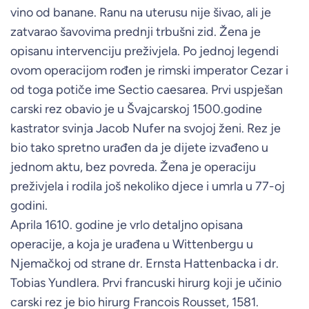
vino od banane. Ranu na uterusu nije šivao, ali je
zatvarao šavovima prednji trbušni zid. Žena je
opisanu intervenciju preživjela. Po jednoj legendi
ovom operacijom rođen je rimski imperator Cezar i
od toga potiče ime Sectio caesarea. Prvi uspješan
carski rez obavio je u Švajcarskoj 1500.godine
kastrator svinja Jacob Nufer na svojoj ženi. Rez je
bio tako spretno urađen da je dijete izvađeno u
jednom aktu, bez povreda. Žena je operaciju
preživjela i rodila još nekoliko djece i umrla u 77-oj
godini.
Aprila 1610. godine je vrlo detaljno opisana
operacije, a koja je urađena u Wittenbergu u
Njemačkoj od strane dr. Ernsta Hattenbacka i dr.
Tobias Yundlera. Prvi francuski hirurg koji je učinio
carski rez je bio hirurg Francois Rousset, 1581.