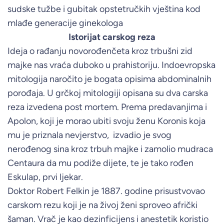
sudske tužbe i gubitak opstetručkih vještina kod
mlađe generacije ginekologa
Istorijat carskog reza
Ideja o rađanju novorođenčeta kroz trbušni zid
majke nas vraća duboko u prahistoriju. Indoevropska
mitologija naročito je bogata opisima abdominalnih
porođaja. U grčkoj mitologiji opisana su dva carska
reza izvedena post mortem. Prema predavanjima i
Apolon, koji je morao ubiti svoju ženu Koronis koja
mu je priznala nevjerstvo, izvadio je svog
nerođenog sina kroz trbuh majke i zamolio mudraca
Centaura da mu podiže dijete, te je tako rođen
Eskulap, prvi ljekar.
Doktor Robert Felkin je 1887. godine prisustvovao
carskom rezu koji je na živoj ženi sproveo afrički
šaman. Vrač je kao dezinficijens i anestetik koristio