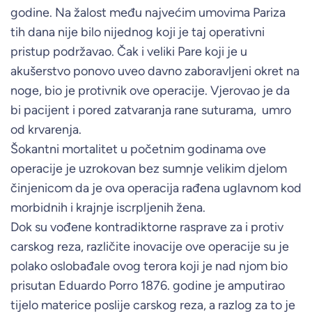
godine. Na žalost među najvećim umovima Pariza
tih dana nije bilo nijednog koji je taj operativni
pristup podržavao. Čak i veliki Pare koji je u
akušerstvo ponovo uveo davno zaboravljeni okret na
noge, bio je protivnik ove operacije. Vjerovao je da
bi pacijent i pored zatvaranja rane suturama, umro
od krvarenja.
Šokantni mortalitet u početnim godinama ove
operacije je uzrokovan bez sumnje velikim djelom
činjenicom da je ova operacija rađena uglavnom kod
morbidnih i krajnje iscrpljenih žena.
Dok su vođene kontradiktorne rasprave za i protiv
carskog reza, različite inovacije ove operacije su je
polako oslobađale ovog terora koji je nad njom bio
prisutan Eduardo Porro 1876. godine je amputirao
tijelo materice poslije carskog reza, a razlog za to je