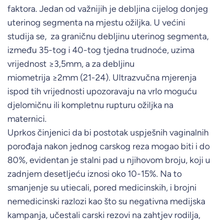
faktora. Jedan od važnijih je debljina cijelog donjeg
uterinog segmenta na mjestu ožiljka. U većini
studija se, za graničnu debljinu uterinog segmenta,
između 35-tog i 40-tog tjedna trudnoće, uzima
vrijednost ≥3,5mm, a za debljinu
miometrija ≥2mm (21-24). Ultrazvučna mjerenja
ispod tih vrijednosti upozoravaju na vrlo moguću
djelomičnu ili kompletnu rupturu ožiljka na
maternici.
Uprkos činjenici da bi postotak uspješnih vaginalnih
porođaja nakon jednog carskog reza mogao biti i do
80%, evidentan je stalni pad u njihovom broju, koji u
zadnjem desetljeću iznosi oko 10-15%. Na to
smanjenje su utiecali, pored medicinskih, i brojni
nemedicinski razlozi kao što su negativna medijska
kampanja, učestali carski rezovi na zahtjev rodilja,