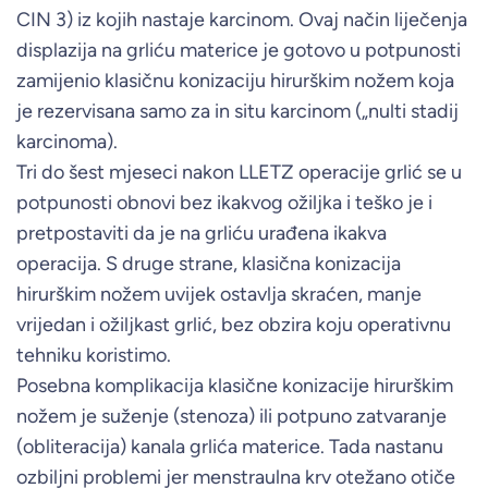
CIN 3) iz kojih nastaje karcinom. Ovaj način liječenja
displazija na grliću materice je gotovo u potpunosti
zamijenio klasičnu konizaciju hirurškim nožem koja
je rezervisana samo za in situ karcinom („nulti stadij
karcinoma).
Tri do šest mjeseci nakon LLETZ operacije grlić se u
potpunosti obnovi bez ikakvog ožiljka i teško je i
pretpostaviti da je na grliću urađena ikakva
operacija. S druge strane, klasična konizacija
hirurškim nožem uvijek ostavlja skraćen, manje
vrijedan i ožiljkast grlić, bez obzira koju operativnu
tehniku koristimo.
Posebna komplikacija klasične konizacije hirurškim
nožem je suženje (stenoza) ili potpuno zatvaranje
(obliteracija) kanala grlića materice. Tada nastanu
ozbiljni problemi jer menstraulna krv otežano otiče