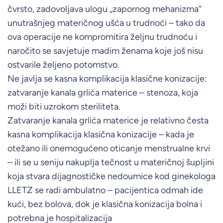
čvrsto, zadovoljava ulogu „zapornog mehanizma“
unutrašnjeg materičnog ušća u trudnoći – tako da
ova operacije ne kompromitira željnu trudnoću i
naročito se savjetuje madim ženama koje još nisu
ostvarile željeno potomstvo.
Ne javlja se kasna komplikacija klasične konizacije:
zatvaranje kanala grlića materice – stenoza, koja
moži biti uzrokom steriliteta.
Zatvaranje kanala grlića materice je relativno česta
kasna komplikacija klasična konizacije – kada je
otežano ili onemogućeno oticanje menstrualne krvi
– ili se u seniju nakuplja tečnost u materičnoj šupljini
koja stvara dijagnostičke nedoumice kod ginekologa
LLETZ se radi ambulatno – pacijentica odmah ide
kući, bez bolova, dok je klasična konizacija bolna i
potrebna je hospitalizacija