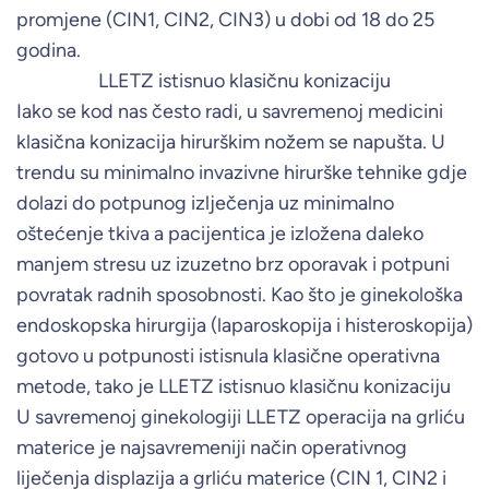
promjene (CIN1, CIN2, CIN3) u dobi od 18 do 25
godina.
LLETZ istisnuo klasičnu konizaciju
Iako se kod nas često radi, u savremenoj medicini
klasična konizacija hirurškim nožem se napušta. U
trendu su minimalno invazivne hirurške tehnike gdje
dolazi do potpunog izlječenja uz minimalno
oštećenje tkiva a pacijentica je izložena daleko
manjem stresu uz izuzetno brz oporavak i potpuni
povratak radnih sposobnosti. Kao što je ginekološka
endoskopska hirurgija (laparoskopija i histeroskopija)
gotovo u potpunosti istisnula klasične operativna
metode, tako je LLETZ istisnuo klasičnu konizaciju
U savremenoj ginekologiji LLETZ operacija na grliću
materice je najsavremeniji način operativnog
liječenja displazija a grliću materice (CIN 1, CIN2 i