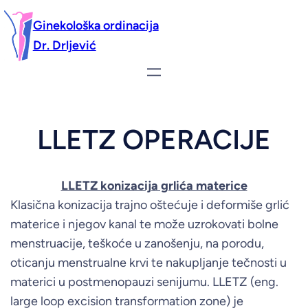
Ginekološka ordinacija
Dr. Drljević
LLETZ OPERACIJE
LLETZ konizacija grlića materice
Klasična konizacija trajno oštećuje i deformiše grlić
materice i njegov kanal te može uzrokovati bolne
menstruacije, teškoće u zanošenju, na porodu,
oticanju menstrualne krvi te nakupljanje tečnosti u
materici u postmenopauzi senijumu. LLETZ (eng.
large loop excision transformation zone) je