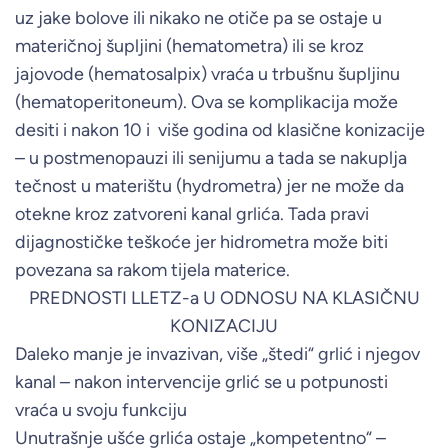
uz jake bolove ili nikako ne otiče pa se ostaje u
materičnoj šupljini (hematometra) ili se kroz
jajovode (hematosalpix) vraća u trbušnu šupljinu
(hematoperitoneum). Ova se komplikacija može
desiti i nakon 10 i više godina od klasične konizacije
– u postmenopauzi ili senijumu a tada se nakuplja
tečnost u materištu (hydrometra) jer ne može da
otekne kroz zatvoreni kanal grlića. Tada pravi
dijagnostičke teškoće jer hidrometra može biti
povezana sa rakom tijela materice.
PREDNOSTI LLETZ-a U ODNOSU NA KLASIČNU
KONIZACIJU
Daleko manje je invazivan, više „štedi“ grlić i njegov
kanal – nakon intervencije grlić se u potpunosti
vraća u svoju funkciju
Unutrašnje ušće grlića ostaje „kompetentno“ –