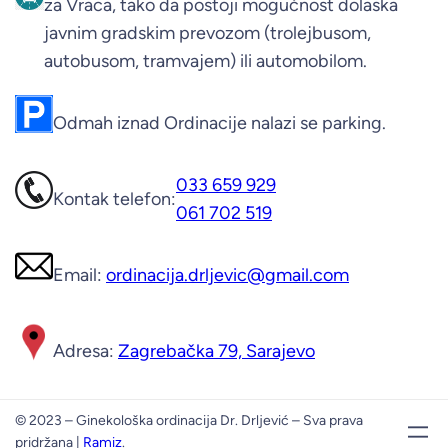
za Vraca, tako da postoji mogućnost dolaska
javnim gradskim prevozom (trolejbusom,
autobusom, tramvajem) ili automobilom.
Odmah iznad Ordinacije nalazi se parking.
033 659 929
Kontak telefon:
061 702 519
Email:
ordinacija.drljevic@gmail.com
Adresa:
Zagrebačka 79, Sarajevo
© 2023 – Ginekološka ordinacija Dr. Drljević – Sva prava
pridržana |
Ramiz
.