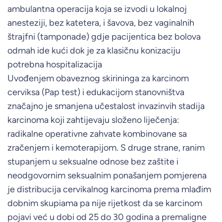
ambulantna operacija koja se izvodi u lokalnoj
anesteziji, bez katetera, i šavova, bez vaginalnih
štrajfni (tamponade) gdje pacijentica bez bolova
odmah ide kući dok je za klasičnu konizaciju
potrebna hospitalizacija
Uvođenjem obaveznog skirininga za karcinom
cerviksa (Pap test) i edukacijom stanovništva
značajno je smanjena učestalost invazinvih stadija
karcinoma koji zahtijevaju složeno liječenja:
radikalne operativne zahvate kombinovane sa
zračenjem i kemoterapijom. S druge strane, ranim
stupanjem u seksualne odnose bez zaštite i
neodgovornim seksualnim ponašanjem pomjerena
je distribucija cervikalnog karcinoma prema mlađim
dobnim skupiama pa nije rijetkost da se karcinom
pojavi već u dobi od 25 do 30 godina a premaligne