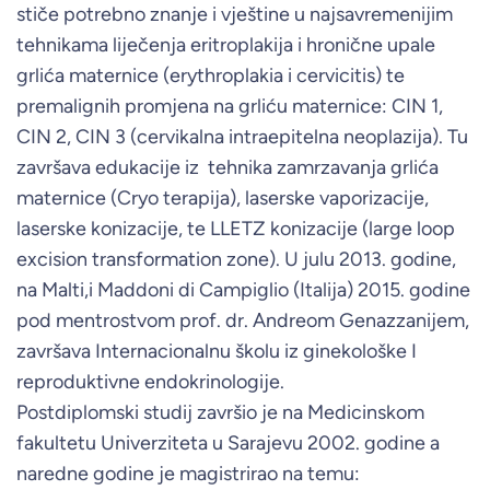
stiče potrebno znanje i vještine u najsavremenijim
tehnikama liječenja eritroplakija i hronične upale
grlića maternice (erythroplakia i cervicitis) te
premalignih promjena na grliću maternice: CIN 1,
CIN 2, CIN 3 (cervikalna intraepitelna neoplazija). Tu
završava edukacije iz tehnika zamrzavanja grlića
maternice (Cryo terapija), laserske vaporizacije,
laserske konizacije, te LLETZ konizacije (large loop
excision transformation zone). U julu 2013. godine,
na Malti,i Maddoni di Campiglio (Italija) 2015. godine
pod mentrostvom prof. dr. Andreom Genazzanijem,
završava Internacionalnu školu iz ginekološke I
reproduktivne endokrinologije.
Postdiplomski studij završio je na Medicinskom
fakultetu Univerziteta u Sarajevu 2002. godine a
naredne godine je magistrirao na temu: