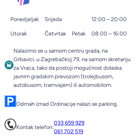
Ponedjeljak
Srijeda
12:00 – 20:00
Utorak
Četvrtak
Petak
08:00 – 16:00
Nalazimo se u samom centru grada, na
Grbavici, u Zagrebačkoj 79, na samom skretanju
za Vraca, tako da postoji mogućnost dolaska
javnim gradskim prevozom (trolejbusom,
autobusom, tramvajem) ili automobilom.
Odmah iznad Ordinacije nalazi se parking.
033 659 929
Kontak telefon:
061 702 519