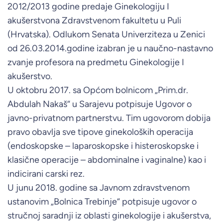
2012/2013 godine predaje Ginekologiju I
akušerstvona Zdravstvenom fakultetu u Puli
(Hrvatska). Odlukom Senata Univerziteza u Zenici
od 26.03.2014.godine izabran je u naučno-nastavno
zvanje profesora na predmetu Ginekologije I
akušerstvo.
U oktobru 2017. sa Općom bolnicom „Prim.dr.
Abdulah Nakaš“ u Sarajevu potpisuje Ugovor o
javno-privatnom partnerstvu. Tim ugovorom dobija
pravo obavlja sve tipove ginekoloških operacija
(endoskopske – laparoskopske i histeroskopske i
klasične operacije – abdominalne i vaginalne) kao i
indicirani carski rez.
U junu 2018. godine sa Javnom zdravstvenom
ustanovim „Bolnica Trebinje“ potpisuje ugovor o
stručnoj saradnji iz oblasti ginekologije i akušerstva,