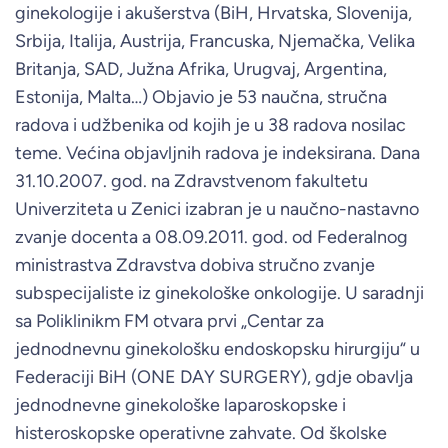
ginekologije i akušerstva (BiH, Hrvatska, Slovenija,
Srbija, Italija, Austrija, Francuska, Njemačka, Velika
Britanja, SAD, Južna Afrika, Urugvaj, Argentina,
Estonija, Malta…) Objavio je 53 naučna, stručna
radova i udžbenika od kojih je u 38 radova nosilac
teme. Većina objavljnih radova je indeksirana. Dana
31.10.2007. god. na Zdravstvenom fakultetu
Univerziteta u Zenici izabran je u naučno-nastavno
zvanje docenta a 08.09.2011. god. od Federalnog
ministrastva Zdravstva dobiva stručno zvanje
subspecijaliste iz ginekološke onkologije. U saradnji
sa Poliklinikm FM otvara prvi „Centar za
jednodnevnu ginekološku endoskopsku hirurgiju“ u
Federaciji BiH (ONE DAY SURGERY), gdje obavlja
jednodnevne ginekološke laparoskopske i
histeroskopske operativne zahvate. Od školske