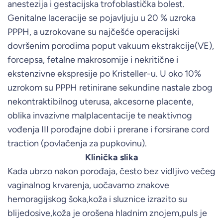
anestezija i gestacijska trofoblastička bolest.
Genitalne laceracije se pojavljuju u 20 % uzroka
PPPH, a uzrokovane su najčešće operacijski
dovršenim porodima poput vakuum ekstrakcije(VE),
forcepsa, fetalne makrosomije i nekritične i
ekstenzivne ekspresije po Kristeller-u. U oko 10%
uzrokom su PPPH retinirane sekundine nastale zbog
nekontraktibilnog uterusa, akcesorne placente,
oblika invazivne malplacentacije te neaktivnog
vođenja III porođajne dobi i prerane i forsirane cord
traction (povlačenja za pupkovinu).
Klinička slika
Kada ubrzo nakon porođaja, često bez vidljivo večeg
vaginalnog krvarenja, uočavamo znakove
hemoragijskog šoka,koža i sluznice izrazito su
blijedosive,koža je orošena hladnim znojem,puls je