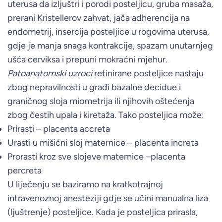
uterusa da izljuštri i porodi posteljicu, gruba masaža,
prerani Kristellerov zahvat, jača adherencija na
endometrij, insercija posteljice u rogovima uterusa,
gdje je manja snaga kontrakcije, spazam unutarnjeg
ušća cerviksa i prepuni mokraćni mjehur.
Patoanatomski uzroci
retinirane posteljice nastaju
zbog nepravilnosti u građi bazalne decidue i
graničnog sloja miometrija ili njihovih oštećenja
zbog čestih upala i kiretaža. Tako posteljica može:
Prirasti – placenta accreta
Urasti u mišićni sloj maternice – placenta increta
Prorasti kroz sve slojeve maternice –placenta
percreta
U liječenju se baziramo na kratkotrajnoj
intravenoznoj anesteziji gdje se učini manualna liza
(ljuštrenje) posteljice. Kada je posteljica prirasla,