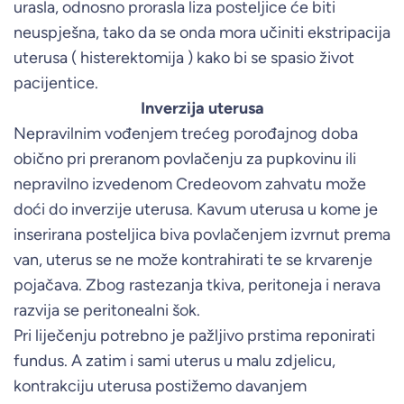
urasla, odnosno prorasla liza posteljice će biti
neuspješna, tako da se onda mora učiniti ekstripacija
uterusa ( histerektomija ) kako bi se spasio život
pacijentice.
Inverzija uterusa
Nepravilnim vođenjem trećeg porođajnog doba
obično pri preranom povlačenju za pupkovinu ili
nepravilno izvedenom Credeovom zahvatu može
doći do inverzije uterusa. Kavum uterusa u kome je
inserirana posteljica biva povlačenjem izvrnut prema
van, uterus se ne može kontrahirati te se krvarenje
pojačava. Zbog rastezanja tkiva, peritoneja i nerava
razvija se peritonealni šok.
Pri liječenju potrebno je pažljivo prstima reponirati
fundus. A zatim i sami uterus u malu zdjelicu,
kontrakciju uterusa postižemo davanjem