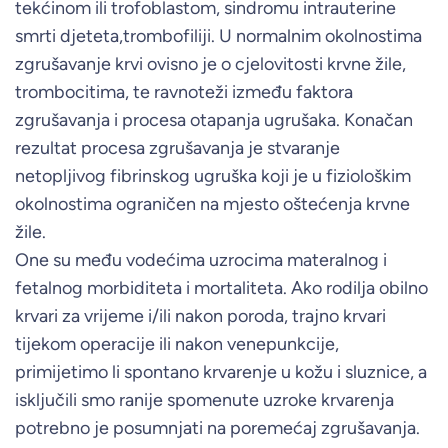
tekćinom ili trofoblastom, sindromu intrauterine
smrti djeteta,trombofiliji. U normalnim okolnostima
zgrušavanje krvi ovisno je o cjelovitosti krvne žile,
trombocitima, te ravnoteži između faktora
zgrušavanja i procesa otapanja ugrušaka. Konačan
rezultat procesa zgrušavanja je stvaranje
netopljivog fibrinskog ugruška koji je u fiziološkim
okolnostima ograničen na mjesto oštećenja krvne
žile.
One su među vodećima uzrocima materalnog i
fetalnog morbiditeta i mortaliteta. Ako rodilja obilno
krvari za vrijeme i/ili nakon poroda, trajno krvari
tijekom operacije ili nakon venepunkcije,
primijetimo li spontano krvarenje u kožu i sluznice, a
isključili smo ranije spomenute uzroke krvarenja
potrebno je posumnjati na poremećaj zgrušavanja.