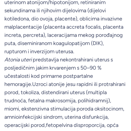
uterinom atonijom/hipotonijom, retiniranim
sekundinama ili njihovim dijelovima (dijelovi
kotiledona, dio ovoja, placente), oblicima invazivne
malplacentacije (placenta accreta focalis, placenta
increta, percreta), laceracijama mekog porođajnog
puta, diseminiranom koagulopatijom (DIK),
rupturom i inverzijom uterusa.
Atonia uteri
predstavlja nekontrahirani uterus s
posljedičnim jakim krvarenjem s 50–90 %
učestalosti kod primarne postpartalne
hemoragije.Uzroci atonije jesu rapidni ili protrahirani
porod, tokoliza, distendirani uterus (multipla
trudnoća, fetalna makrosomija, polihidramnij),
miomi, ekstenzivna stimulacija poroda oksitocinom,
amnioinfekcijski sindrom, uterina disfunkcija,
operacijski porod,fetopelvina disproporcija, opća