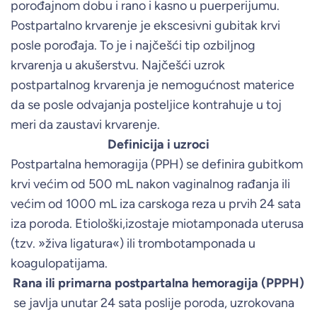
porođajnom dobu i rano i kasno u puerperijumu.
Postpartalno krvarenje je ekscesivni gubitak krvi
posle porođaja. To je i najčešći tip ozbiljnog
krvarenja u akušerstvu. Najčešći uzrok
postpartalnog krvarenja je nemogućnost materice
da se posle odvajanja posteljice kontrahuje u toj
meri da zaustavi krvarenje.
Definicija i uzroci
Postpartalna hemoragija (PPH) se definira gubitkom
krvi većim od 500 mL nakon vaginalnog rađanja ili
većim od 1000 mL iza carskoga reza u prvih 24 sata
iza poroda. Etiološki,izostaje miotamponada uterusa
(tzv. »živa ligatura«) ili trombotamponada u
koagulopatijama.
Rana ili primarna postpartalna hemoragija (PPPH)
se javlja unutar 24 sata poslije poroda, uzrokovana