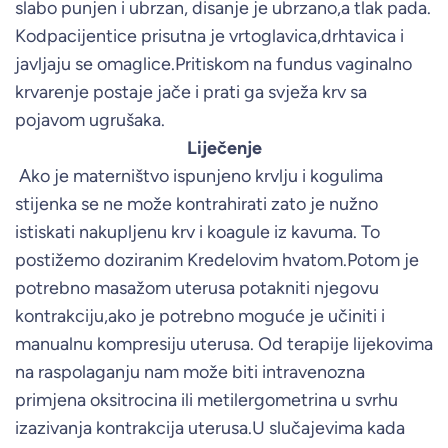
slabo punjen i ubrzan, disanje je ubrzano,a tlak pada.
Kodpacijentice prisutna je vrtoglavica,drhtavica i
javljaju se omaglice.Pritiskom na fundus vaginalno
krvarenje postaje jače i prati ga svježa krv sa
pojavom ugrušaka.
Liječenje
Ako je materništvo ispunjeno krvlju i kogulima
stijenka se ne može kontrahirati zato je nužno
istiskati nakupljenu krv i koagule iz kavuma. To
postižemo doziranim Kredelovim hvatom.Potom je
potrebno masažom uterusa potakniti njegovu
kontrakciju,ako je potrebno moguće je učiniti i
manualnu kompresiju uterusa. Od terapije lijekovima
na raspolaganju nam može biti intravenozna
primjena oksitrocina ili metilergometrina u svrhu
izazivanja kontrakcija uterusa.U slučajevima kada