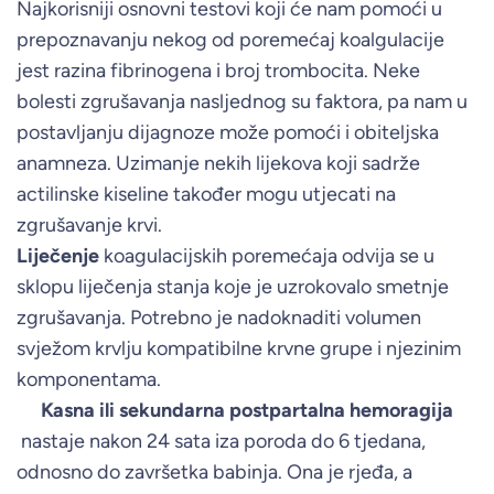
Najkorisniji osnovni testovi koji će nam pomoći u
prepoznavanju nekog od poremećaj koalgulacije
jest razina fibrinogena i broj trombocita. Neke
bolesti zgrušavanja nasljednog su faktora, pa nam u
postavljanju dijagnoze može pomoći i obiteljska
anamneza. Uzimanje nekih lijekova koji sadrže
actilinske kiseline također mogu utjecati na
zgrušavanje krvi.
Liječenje
koagulacijskih poremećaja odvija se u
sklopu liječenja stanja koje je uzrokovalo smetnje
zgrušavanja. Potrebno je nadoknaditi volumen
svježom krvlju kompatibilne krvne grupe i njezinim
komponentama.
Kasna ili sekundarna postpartalna hemoragija
nastaje nakon 24 sata iza poroda do 6 tjedana,
odnosno do završetka babinja. Ona je rjeđa, a