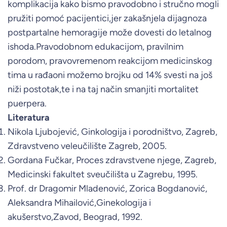
komplikacija kako bismo pravodobno i stručno mogli
pružiti pomoć pacijentici,jer zakašnjela dijagnoza
postpartalne hemoragije može dovesti do letalnog
ishoda.Pravodobnom edukacijom, pravilnim
porodom, pravovremenom reakcijom medicinskog
tima u rađaoni možemo brojku od 14% svesti na još
niži postotak,te i na taj način smanjiti mortalitet
puerpera.
Literatura
Nikola Ljubojević, Ginkologija i porodništvo, Zagreb,
Zdravstveno veleučilište Zagreb, 2005.
Gordana Fučkar, Proces zdravstvene njege, Zagreb,
Medicinski fakultet sveučilišta u Zagrebu, 1995.
Prof. dr Dragomir Mladenović, Zorica Bogdanović,
Aleksandra Mihailović,Ginekologija i
akušerstvo,Zavod, Beograd, 1992.