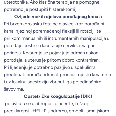
uterotonika. Ako klasična terapija ne pomogne
potrebno je postupiti histerektomiji.
Ozljede mekih djelova porođajnog kanala
Pri brzom prolasku fetalne glavice kroz porođajni
kanal njezinoj poremećenoj fleksiji ili rotaciji, te
prilikom manualnih ili intrumentarnih manipulacija u
porođaju česte su laceracije cerviksa, vagine i
perineja. Krvarenje se pojavljuje odmah nakon
porođaja, a uterus je pritom dobro kontrahiran.
Pri liječenju je potrebno pažljivo u spekulima
preglepati porođajni kanal, pronaći mjesto krvarenja
i uz lokalnu anesteziju zbrinuti ga pojedinačnim
šavovima.
Opstetričke koagulopatije (DIK)
pojavljuju se u abrupciji placente, teškoj
preeklampsiji,HELLP sindromu, emboliji amnijskom