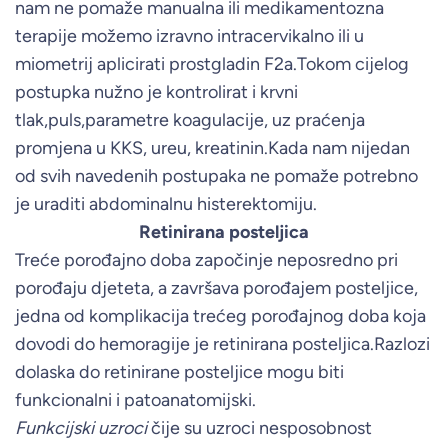
nam ne pomaže manualna ili medikamentozna
terapije možemo izravno intracervikalno ili u
miometrij aplicirati prostgladin F2a.Tokom cijelog
postupka nužno je kontrolirat i krvni
tlak,puls,parametre koagulacije, uz praćenja
promjena u KKS, ureu, kreatinin.Kada nam nijedan
od svih navedenih postupaka ne pomaže potrebno
je uraditi abdominalnu histerektomiju.
Retinirana posteljica
Treće porođajno doba započinje neposredno pri
porođaju djeteta, a završava porođajem posteljice,
jedna od komplikacija trećeg porođajnog doba koja
dovodi do hemoragije je retinirana posteljica.Razlozi
dolaska do retinirane posteljice mogu biti
funkcionalni i patoanatomijski.
Funkcijski uzroci
čije su uzroci nesposobnost