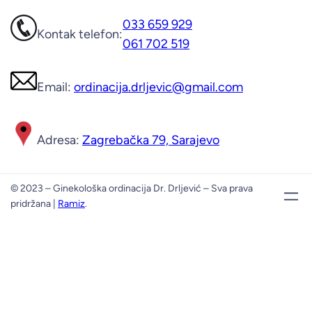
033 659 929
Kontak telefon:
061 702 519
Email:
ordinacija.drljevic@gmail.com
Adresa:
Zagrebačka 79, Sarajevo
© 2023 – Ginekološka ordinacija Dr. Drljević – Sva prava
pridržana |
Ramiz
.