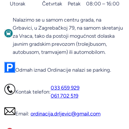
Utorak
Četvrtak
Petak
08:00 – 16:00
Nalazimo se u samom centru grada, na
Grbavici, u Zagrebačkoj 79, na samom skretanju
za Vraca, tako da postoji mogućnost dolaska
javnim gradskim prevozom (trolejbusom,
autobusom, tramvajem) ili automobilom.
Odmah iznad Ordinacije nalazi se parking.
033 659 929
Kontak telefon:
061 702 519
Email:
ordinacija.drljevic@gmail.com