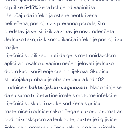
otprilike 5-15% žena boluje od vaginitisa.
U slučaju da infekcija ostane neotkrivena i
neliječena, postoji rizik preranog poroda, što
predstavlja veliki rizik za zdravlje novorođenčeta.
Jednako tako, rizik komplikacija infekcije postoji i za
majke.
Liječnici su bili zabrinuti da gel s metronidazolom
apliciran lokalno u vaginu neće djelovati jednako
dobro kao i korištenje oralnih lijekova. Skupina
stručnjaka probala je oba preparata kod 102
trudnice s
bakterijskom vaginozom
. Napominje se
da su samo tri četvrtine imale simptome infekcije.
Liječnici su skupili uzorke kod žena s grlića
maternice i rodnice nakon čega su uzorci promatrani
pod mikroskopom za leukocite, bakterije i gljivice.
Polovica promatranih žena nakon toga je uzimala