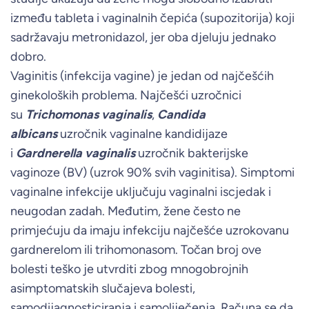
između tableta i vaginalnih čepića (supozitorija) koji
sadržavaju metronidazol, jer oba djeluju jednako
dobro.
Vaginitis (infekcija vagine) je jedan od najčešćih
ginekoloških problema. Najčešći uzročnici
su
Trichomonas vaginalis
,
Candida
albicans
uzročnik vaginalne kandidijaze
i
Gardnerella vaginalis
uzročnik bakterijske
vaginoze (BV) (uzrok 90% svih vaginitisa). Simptomi
vaginalne infekcije uključuju vaginalni iscjedak i
neugodan zadah. Međutim, žene često ne
primjećuju da imaju infekciju najčešće uzrokovanu
gardnerelom ili trihomonasom. Točan broj ove
bolesti teško je utvrditi zbog mnogobrojnih
asimptomatskih slučajeva bolesti,
samodijagnosticiranja i samoliječenja. Računa se da